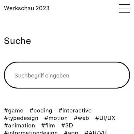
Werkschau 2023
Suche
#game
#coding
#interactive
#typedesign
#motion
#web
#UI/UX
#animation
#film
#3D
#informationdesign
#app
#AR/VR